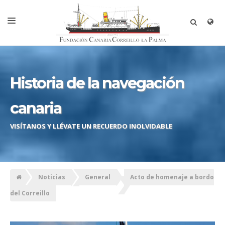
INICIO
LA FUNDACIÓN
Historia de la navegación
EL PROYECTO
canaria
CRONOLOGÍA
VISÍTANOS Y LLÉVATE UN RECUERDO INOLVIDABLE
HISTORIA
VISÍTANOS
HAZTE MIEMBRO
Noticias
General
Acto de homenaje a bordo
TOUR VIRTUAL
del Correillo
CONTACTAR