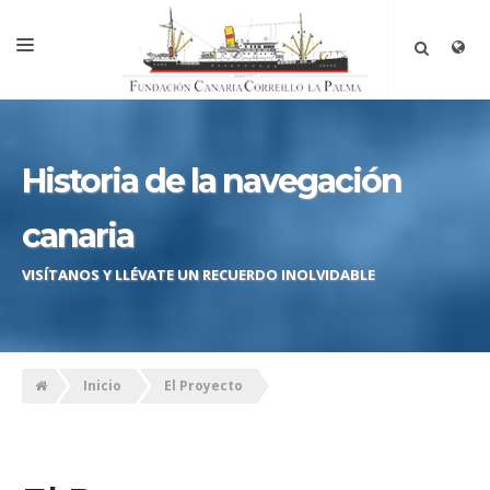
INICIO
LA FUNDACIÓN
Historia de la navegación
EL PROYECTO
canaria
CRONOLOGÍA
VISÍTANOS Y LLÉVATE UN RECUERDO INOLVIDABLE
HISTORIA
VISÍTANOS
HAZTE MIEMBRO
Inicio
El Proyecto
TOUR VIRTUAL
CONTACTAR