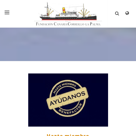
INICIO
LA FUNDACIÓN
EL PROYECTO
CRONOLOGÍA
HISTORIA
VISÍTANOS
HAZTE MIEMBRO
TOUR VIRTUAL
CONTACTAR