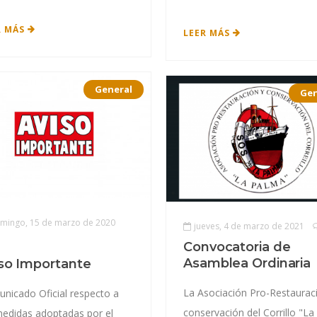
R MÁS
LEER MÁS
General
Gen
mingo, 15 de marzo de 2020
jueves, 4 de marzo de 2021
Convocatoria de
Asamblea Ordinaria
so Importante
La Asociación Pro-Restaurac
nicado Oficial respecto a
conservación del Corrillo "La
medidas adoptadas por el