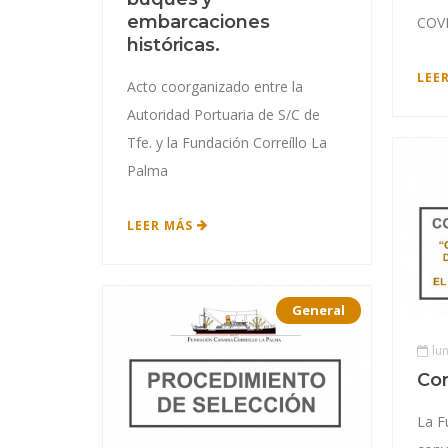
embarcaciones
COV
históricas.
LEE
Acto coorganizado entre la
Autoridad Portuaria de S/C de
Tfe. y la Fundación Correíllo La
Palma
LEER MÁS
General
lu
Con
La F