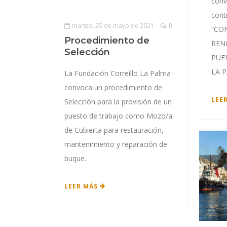
conv
cont
martes, 25 de mayo de 2021
0
“CO
Procedimiento de
REN
Selección
PUE
LA P
La Fundación Correíllo La Palma
convoca un procedimiento de
LEE
Selección para la provisión de un
puesto de trabajo como Mozo/a
de Cubierta para restauración,
mantenimiento y reparación de
buque.
LEER MÁS