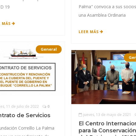
Palma" convoca a sus socios
ID 19
una Asamblea Ordinaria
R MÁS
LEER MÁS
General
Gen
nes, 11 de julio de 2022
0
trato de Servicios
jueves, 13 de mayo de 2021
El Centro Internacio
undación Correíllo La Palma
para la Conservació