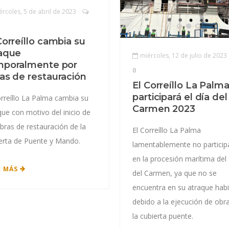
ércoles, 5 de abril de 2023
Correíllo cambia su
aque
miércoles, 12 de julio de 2023
mporalmente por
0
as de restauración
El Correíllo La Palm
participará el día del
orreíllo La Palma cambia su
Carmen 2023
que con motivo del inicio de
obras de restauración de la
El Correíllo La Palma
erta de Puente y Mando.
lamentablemente no particip
en la procesión marítima del
R MÁS
del Carmen, ya que no se
encuentra en su atraque habi
debido a la ejecución de obr
la cubierta puente.