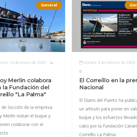
General
Gen
ernes, 10 de enero de 2020
martes, 4 de febrero de 2020
0
oy Merlin colabora
El Correíllo en la pr
 la Fundación del
Nacional
reillo "La Palma"
El Diario del Puerto ha publi
s de Sección de la empresa
un artículo para poner en valo
y Merlin visitan el buque y
buque y los esfuerzos llevad
onen colaborar con el
cabo por la Fundación Canar
ecto
Correíllo La Palma.