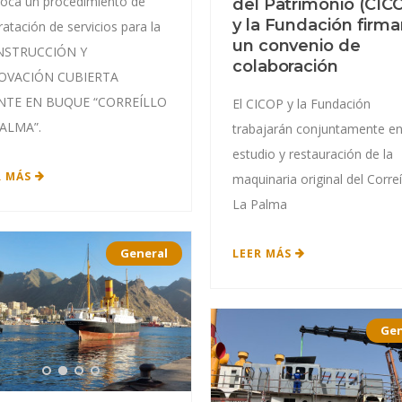
oca un procedimiento de
del Patrimonio (CIC
y la Fundación firm
ratación de servicios para la
un convenio de
NSTRUCCIÓN Y
colaboración
OVACIÓN CUBIERTA
NTE EN BUQUE “CORREÍLLO
El CICOP y la Fundación
ALMA”.
trabajarán conjuntamente en
estudio y restauración de la
R MÁS
maquinaria original del Correí
La Palma
General
LEER MÁS
Gen