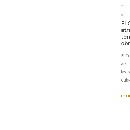
mi
0
El 
atr
te
obr
El C
atra
las 
Cubi
LEE