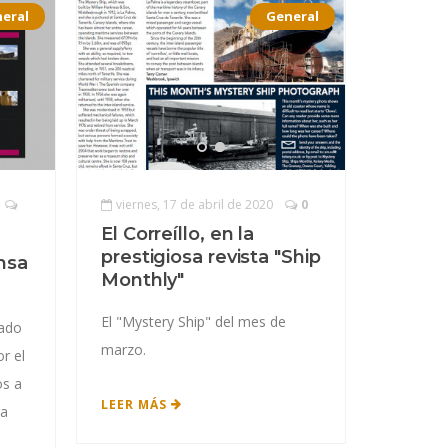
eral
General
viernes, 17 de abril de 2020
0
El Correíllo, en la
prestigiosa revista "Ship
ensa
Monthly"
El "Mystery Ship" del mes de
cado
marzo.
r el
os a
LEER MÁS
ia