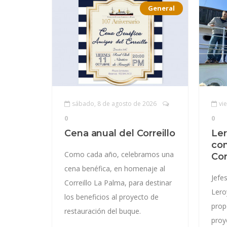
General
sábado, 8 de agosto de 2026
vi
0
0
Cena anual del Correillo
Ler
con
Como cada año, celebramos una
Cor
cena benéfica, en homenaje al
Jefe
Correillo La Palma, para destinar
Lero
los beneficios al proyecto de
prop
restauración del buque.
proy