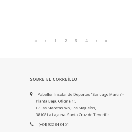
«
‹
1
2
3
4
›
»
SOBRE EL CORREÍLLO
Pabellón Insular de Deportes “Santiago Martín”–
Planta Baja, Oficina 1.5
C/ Las Macetas s/n, Los Majuelos,
38108 La Laguna. Santa Cruz de Tenerife
(+34) 922 84 34 51