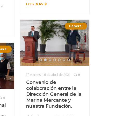
LEER MÁS
 a
General
eral
viernes, 16 de abril de 2021
0
Convenio de
colaboración entre la
Dirección General de la
0
Marina Mercante y
nal
nuestra Fundación.
n