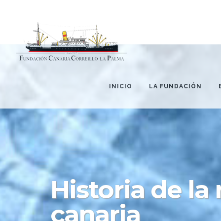
Teléfono: (+34) 922 84 34 51
Email: correillolapalma@tenerife.es
INICIO
LA FUNDACIÓN
Historia de l
canaria