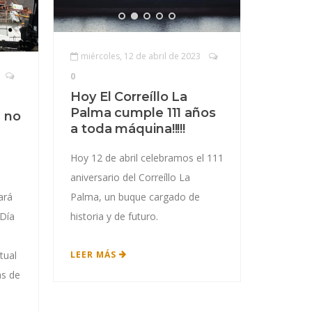
miércoles, 12 de abril de 2023
0
Hoy El Correíllo La
Palma cumple 111 años
a no
a toda máquina!!!!!
Hoy 12 de abril celebramos el 111
aniversario del Correíllo La
ará
Palma, un buque cargado de
 Día
historia y de futuro.
tual
LEER MÁS
as de