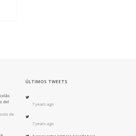
ÚLTIMOS TWEETS
icolás
o del
7 years ago
osto de
7 years ago
ma
Ayer nuestra primera parada tuvo