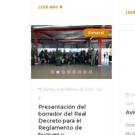
LEER MÁS
LEE
General
martes, 4 de febrero de 2020
do
0
0
Presentación del
Avi
borrador del Real
Decreto para el
Comu
Reglamento de
las 
buques y