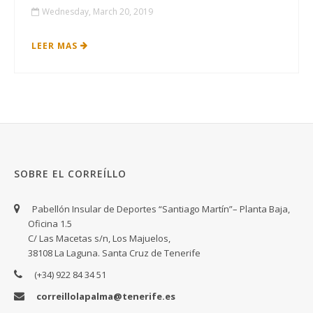
Wednesday, March 20, 2019
LEER MAS
SOBRE EL CORREÍLLO
Pabellón Insular de Deportes “Santiago Martín”– Planta Baja,
Oficina 1.5
C/ Las Macetas s/n, Los Majuelos,
38108 La Laguna. Santa Cruz de Tenerife
(+34) 922 84 34 51
correillolapalma@tenerife.es